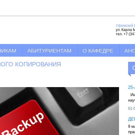
Уфимский 
ул. Карла М
тел. +7 (34
НИКАМ
АБИТУРИЕНТАМ
О КАФЕДРЕ
АН
НОГО КОПИРОВАНИЯ
25
Инф
нау
01-
ДЕ
9 м
пра