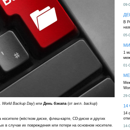
09-
ДЕ
В Р
наз
05-
МИ
1 м
меж
01-
МЕ
Меж
Wor
29-
.
World Backup Day
) или
День бэкапа
(от англ.
backup
)
14
14 
отм
 носителе (жёстком диске, флеш-карте, CD-диске и других
ых в случае их повреждения или потери на основном носителе.
14-