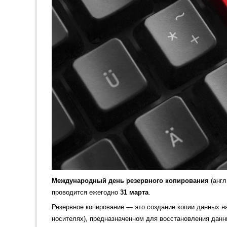
Международный день резервного копирования
(англ
проводится ежегодно
31 марта
.
Резервное копирование — это создание копии данных на
носителях), предназначенном для восстановления данн