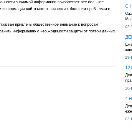
ранности значимой информации приобретает все большее
С 
ли информации сайта может привести к большим проблемам в
Ожи
Мар
призван привлечь общественное внимание к вопросам
02-
транить информацию о необходимости защиты от потери данных.
ДЕ
Еже
защ
29-
12
Ден
пра
10-
4 
Ден
еже
03-