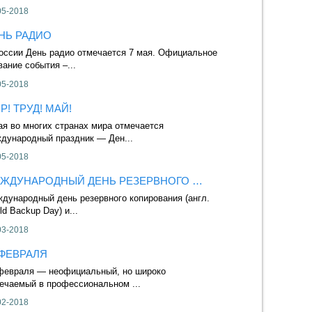
05-2018
27-12-2016
НЬ РАДИО
ВСЕМИРНЫЙ 
оссии День радио отмечается 7 мая. Официальное
Международный д
вание события –...
праздник, который
05-2018
12-12-2016
Р! ТРУД! МАЙ!
ВСЕМИРНЫЙ Д
ая во многих странах мира отмечается
21 ноября отмеча
дународный праздник — Ден...
(World Hello Day). 
05-2018
19-11-2016
ЖДУНАРОДНЫЙ ДЕНЬ РЕЗЕРВНОГО …
С ДНЕМ ПОБЕ
дународный день резервного копирования (англ.
Первым официаль
ld Backup Day) и...
считать шествие р
03-2018
08-05-2016
 ФЕВРАЛЯ
ДЕНЬ КОСМОН
февраля — неофициальный, но широко
12 апреля 1961 го
ечаемый в профессиональном ...
Гагарин на космич
02-2018
10-04-2016