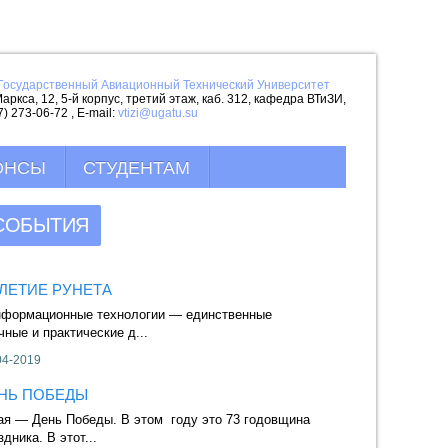
Государственный Авиационный Технический Университет
аркса, 12, 5-й корпус, третий этаж, каб. 312, кафедра ВТиЗИ,
7) 273-06-72 , E-mail:
vtizi@ugatu.su
ОНСЫ
СТУДЕНТАМ
СОБЫТИЯ
-ЛЕТИЕ РУНЕТА
МЕЖДУНАРОДН
ормационные технологии — единственные
Главная цель дан
чные и практические д...
людей от компьют
04-2019
28-01-2017
НЬ ПОБЕДЫ
НОВЫЙ ГОД
ая — День Победы. В этом году это 73 годовщина
Этот яркий и вес
здника. В этот...
отмечается по все