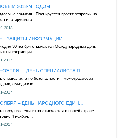
НОВЫМ 2018-М ГОДОМ!
МЕЖДУНАРОДН
даемые события - Планируется проект отправки на
Международный де
с пилотируемого...
World Backup Day) 
01-2018
27-03-2016
НЬ ЗАЩИТЫ ИНФОРМАЦИИ
ЧАС ЗЕМЛИ
годно 30 ноября отмечается Международный день
Время проведения
иты информации. ...
марта с 20:30 до 2
11-2017
17-03-2016
 НОЯБРЯ — ДЕНЬ СПЕЦИАЛИСТА П…
8 МАРТА — 
ь специалиста по безопасности – межотраслевой
8 марта — Междуна
здник, объединяю...
Women's Day) — в.
11-2017
04-03-2016
НОЯБРЯ – ДЕНЬ НАРОДНОГО ЕДИН…
С ДНЁМ ЗАЩИ
ь народного единства отмечается в нашей стране
Взгляд женщины –
годно 4 ноября,...
прочность, в...
11-2017
20-02-2016