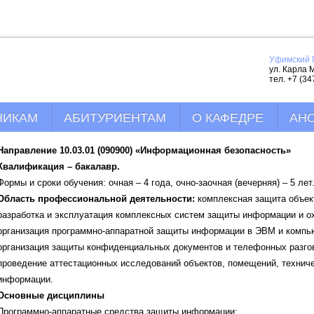
Уфимский 
ул. Карла М
тел. +7 (34
НИКАМ
АБИТУРИЕНТАМ
О КАФЕДРЕ
АН
Направление 10.03.01 (090900) «Информационная безопасность»
 ТЕХНОЛОГИЙ
Квалификация – бакалавр.
Формы и сроки обучения: очная – 4 года, очно-заочная (вечерняя) – 5 лет
Область профессиональной деятельности:
комплексная защита объек
 ТЕХНИКА
разработка и эксплуатация комплексных систем защиты информации и о
организация программно-аппаратной защиты информации в ЭВМ и компь
организация защиты конфиденциальных документов и телефонных разго
проведение аттестационных исследований объектов, помещений, техниче
информации.
Основные дисциплины
Программно-аппаратные средства защиты информации;